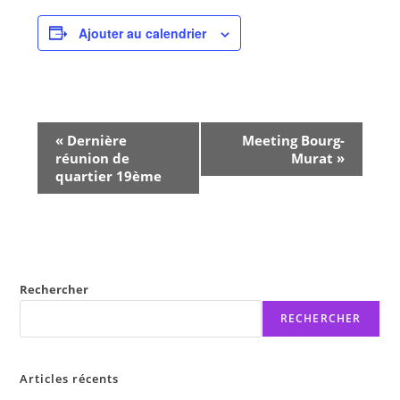
Ajouter au calendrier
N
«
Dernière
Meeting Bourg-
a
réunion de
Murat
»
v
quartier 19ème
i
g
a
t
i
Rechercher
o
RECHERCHER
n
É
v
Articles récents
è