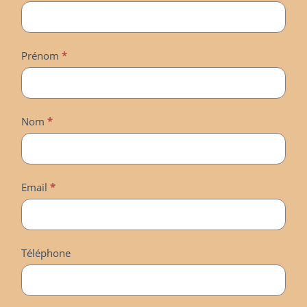
suggestion
pour
le
Prénom
*
Tampon
(Groupe,Organisme…)
Nom
*
Email
*
Téléphone