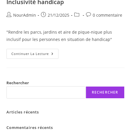
Inclusivité handicap
Auteur/autrice
Publication
Post
Commentaires
NourAdmin
21/12/2025
0 commentaire
de
publiée :
category:
de
la
la
"Rendre les parcs, jardins et aire de pique-nique plus
publication :
publication :
inclusif pour les personnes en situation de handicap"
Inclusivité
Continuer La Lecture
Handicap
Rechercher
RECHERCHER
Articles récents
Commentaires récents