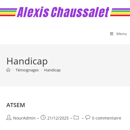
Skip
to
content
Menu
Handicap
>
Témoignages
>
Handicap
ATSEM
Auteur/autrice
Publication
Post
Commentaires
NourAdmin
21/12/2025
0 commentaire
de
publiée :
category:
de
la
la