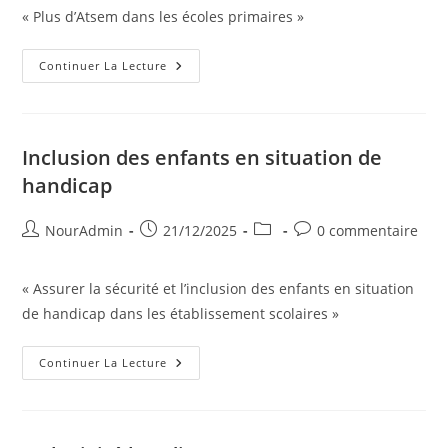
« Plus d’Atsem dans les écoles primaires »
publication :
publication :
ATSEM
Continuer La Lecture
Inclusion des enfants en situation de
handicap
Auteur/autrice
Publication
Post
Commentaires
NourAdmin
21/12/2025
0 commentaire
de
publiée :
category:
de
la
la
« Assurer la sécurité et l’inclusion des enfants en situation
publication :
publication :
de handicap dans les établissement scolaires »
Inclusion
Continuer La Lecture
Des
Enfants
En
Situation
De
Handicap