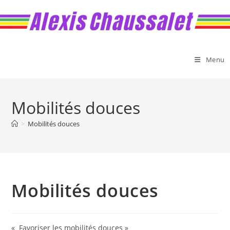
Skip
to
content
Menu
Mobilités douces
>
Mobilités douces
Mobilités douces
« Favoriser les mobilités douces »