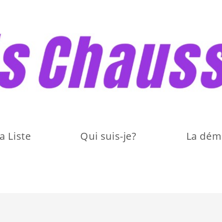
a Liste
Qui suis-je?
La dém