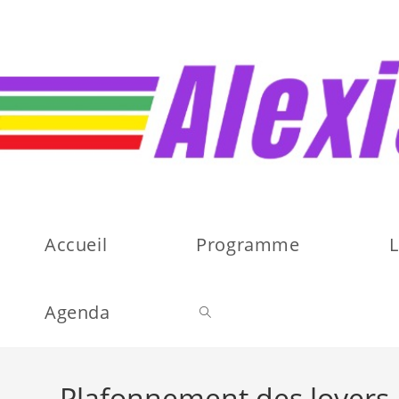
Skip
to
content
Accueil
Programme
L
Agenda
Toggle
website
Plafonnement des loyers